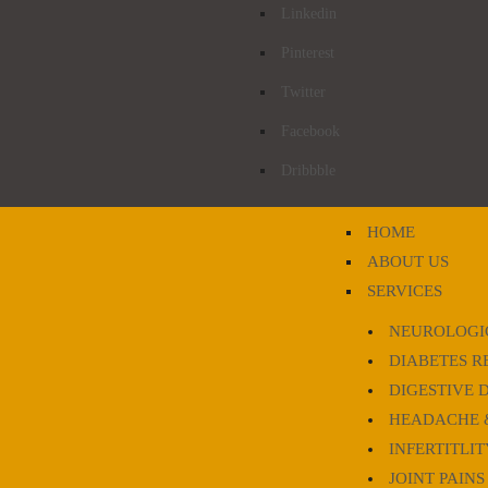
Linkedin
Pinterest
Twitter
Facebook
Dribbble
HOME
ABOUT US
SERVICES
NEUROLOGI
DIABETES R
DIGESTIVE 
HEADACHE 
INFERTITLIT
JOINT PAINS