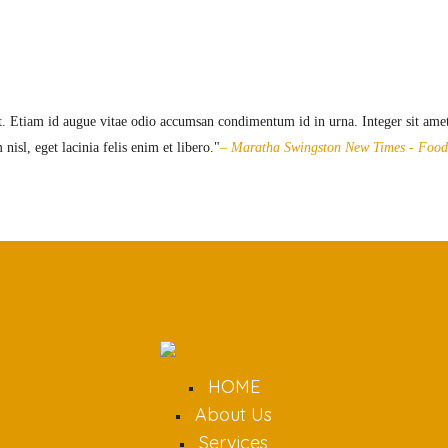
t. Etiam id augue vitae odio accumsan condimentum id in urna. Integer sit amet 
nisl, eget lacinia felis enim et libero.
– Maratha Swingston
New Times - Food 
HOME
About Us
Services